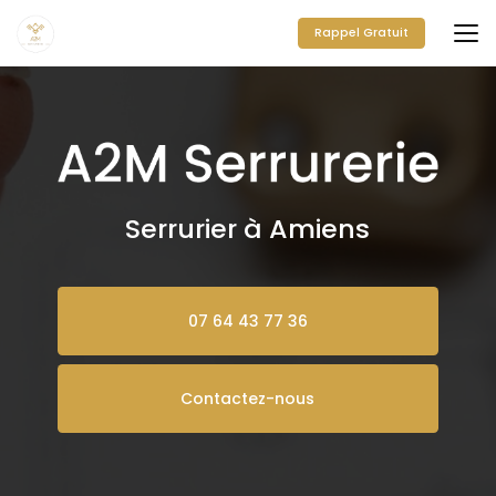
Aller
au
Rappel Gratuit
contenu
principal
Serrurier à Amiens
07 64 43 77 36
Contactez-nous