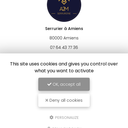
Serrurier à Amiens
80000 Amiens
07 64 43 77 36
7j/7 et 24h/24
This site uses cookies and gives you control over
what you want to activate
OK, accept all
Envoyez un message
Deny all cookies
Nom Prénom
Société
PERSONALIZE