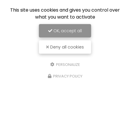
Serrurier à Amiens
This site uses cookies and gives you control over
what you want to activate
80000 Amiens
07 64 43 77 36
OK, accept all
7j/7 et 24h/24
Deny all cookies
PERSONALIZE
Envoyez un message
PRIVACY POLICY
Nom Prénom
Société
Email
Téléphone