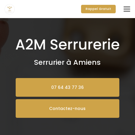
Aller
au
Rappel Gratuit
contenu
principal
Serrurier à Amiens
07 64 43 77 36
Contactez-nous