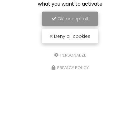
what you want to activate
OK, accept all
Deny all cookies
PERSONALIZE
PRIVACY POLICY
09/04/2025
Dépannage de porte à Albert : A2M
Serrurerie intervient 24h/24 et 7j/7
Dépannage de porte à Albert : A2M Serrurerie
intervient 24h/24 et 7j/7 Votre porte ne s’ouvre
plus ? A2M Serrurerie est là pour vous, même le
week-end ! Vous habitez à…