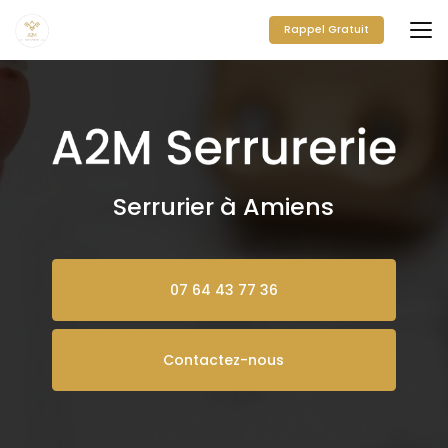
Aller
au
Rappel Gratuit
contenu
principal
Serrurier à Amiens
07 64 43 77 36
Contactez-nous