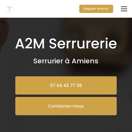
Aller
au
Rappel Gratuit
contenu
principal
Serrurier à Amiens
07 64 43 77 36
Contactez-nous