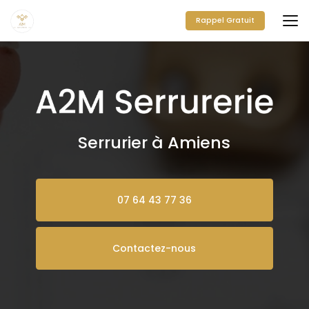
Aller
au
Rappel Gratuit
contenu
principal
Serrurier à Amiens
07 64 43 77 36
Contactez-nous