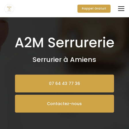
Aller
au
Rappel Gratuit
contenu
principal
Serrurier à Amiens
07 64 43 77 36
Contactez-nous