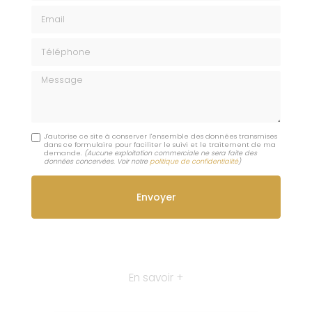
Email
Téléphone
Message
J'autorise ce site à conserver l'ensemble des données transmises
dans ce formulaire pour faciliter le suivi et le traitement de ma
demande.
(Aucune exploitation commerciale ne sera faite des
données concervées. Voir notre
politique de confidentialité
)
En savoir +