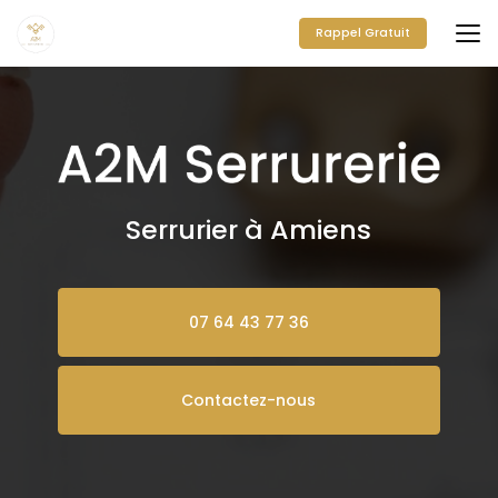
Aller
au
Rappel Gratuit
contenu
principal
Serrurier à Amiens
07 64 43 77 36
Contactez-nous