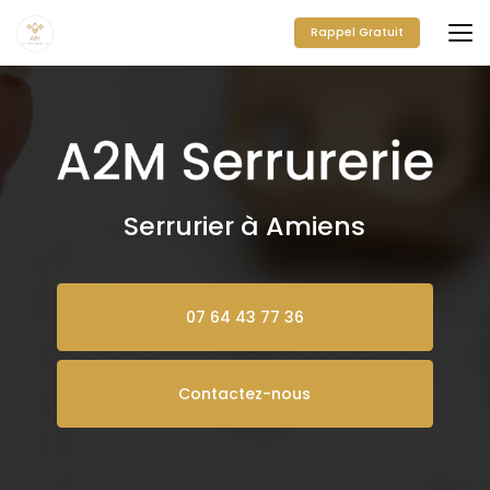
Aller
au
Rappel Gratuit
contenu
principal
Serrurier à Amiens
07 64 43 77 36
Contactez-nous