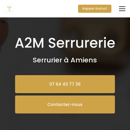
Aller
au
Rappel Gratuit
contenu
principal
Serrurier à Amiens
07 64 43 77 36
Contactez-nous