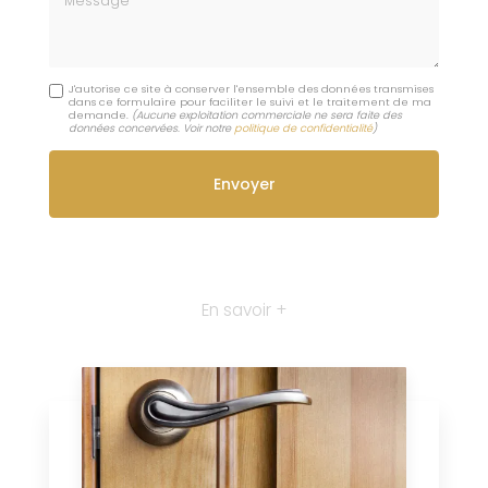
J'autorise ce site à conserver l'ensemble des données transmises
dans ce formulaire pour faciliter le suivi et le traitement de ma
demande.
(Aucune exploitation commerciale ne sera faite des
données concervées. Voir notre
politique de confidentialité
)
En savoir +